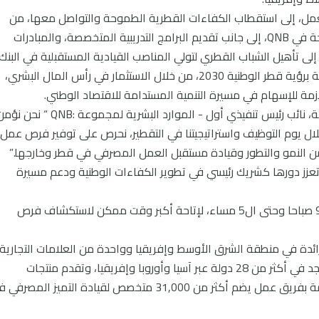
لعمل، إلى استقطاب الكفاءات القطرية الطموحة والتواصل معها، من
خلال استعراض الفرص الوظيفية المتنوعة المتاحة في QNB، إلى جانب تقديم البرامج التدريبية المتخصصة، والمبادرات
إلى تأهيل الشباب القطري لتولي المناصب القيادية المستقبلية في البنك.
ويعكس يوم التوظيف في QNB التزام المجموعة برؤية قطر الوطنية 2030، من خلال الاستثمار في رأس المال البشري،
لازمة للإسهام في مسيرة التنمية المستدامة للاقتصاد الوطني.
وبهذه المناسبة، صرح السيد عبدالله ناصر آل خليفة، نائب رئيس تنفيذي أول - الموارد البشرية لمجموعة :QNB “ ن
ال يوم التوظيف واستراتيجيتنا في التقطير، نحرص على توفير فرص عمل
 من النمو والتطور وقيادة مستقبل العمل المصرفي في قطر وخارجها.”
ات التي تعزز دورها كشريك رئيسي في تطوير الكفاءات الوطنية ودعم مسيرة
سيقام يوم التوظيف بفندق بلازا، من الساعة ال9 صباحا وحتى ال5 مساء، لإتاحة أكبر وقت ممكن لاستكشاف فرص
المالية الرائدة في منطقة الشرق الأوسط وإفريقيا وواحدة من العلامات التجارية
المصرفية الأعلى قيمة في المنطقة. وهي تتواجد في أكثر من 28 دولة عبر آسيا وأوروبا وإفريقيا، وتقدم منتجات
وخدمات مصرفية مصممة حسب الطلب، مدعومة بفريق عمل يضم أكثر من 31,000 متخصص لقيادة التميز المصر