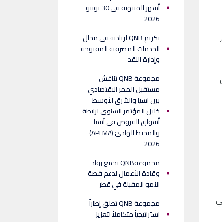
أشهر المنتهية في 30 يونيو
2026
تكريم QNB لريادته في مجال
الخدمات المصرفية المفتوحة
وإدارة النقد
حن نؤمن
مجموعة QNB تناقش
مستقبل الممر الاقتصادي
بين آسيا والشرق الأوسط
خلال المؤتمر السنوي لرابطة
أسواق القروض في آسيا
والمحيط الهادئ (APLMA)
2026
مجموعةQNB تجمع رواد
وقادة الأعمال لدعم قصة
النمو المقبلة في قطر
في في
مجموعة QNB تطلق إطاراً
استراتيجياً متكاملاً لتعزيز